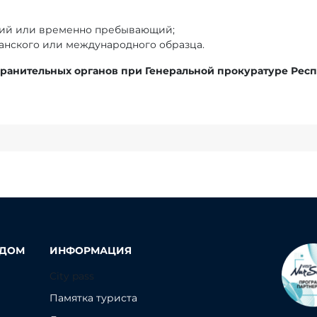
щий или временно пребывающий;
танского или международного образца.
хранительных органов
при Генеральной прокуратуре Респ
ОДОМ
ИНФОРМАЦИЯ
City pass
Памятка туриста