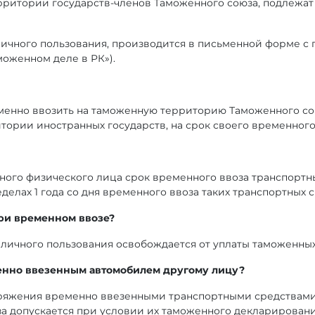
рритории государств-членов Таможенного союза, подлежат
личного пользования, производится в письменной форме 
аможенном деле в РК»).
енно ввозить на таможенную территорию Таможенного сою
ории иностранных государств, на срок своего временного п
го физического лица срок временного ввоза транспортны
елах 1 года со дня временного ввоза таких транспортных с
ри временном ввозе?
личного пользования освобождается от уплаты таможенных
енно ввезенным автомобилем другому лицу?
оряжения временно ввезенными транспортными средствами 
 допускается при условии их таможенного декларировани