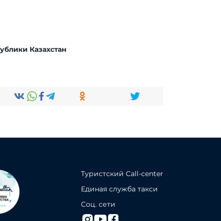
ублики Казахстан
Туристский Call-center
Единая служба такси
Соц. сети