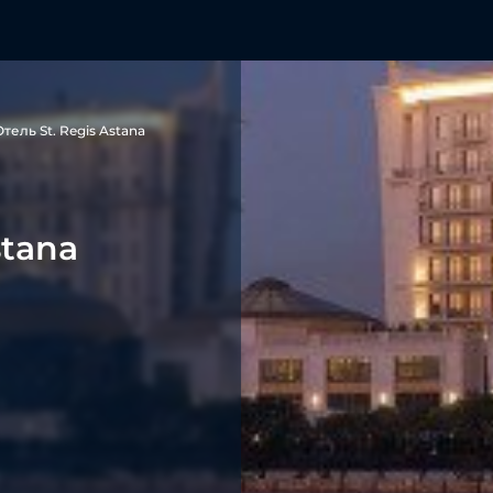
Отель St. Regis Astana
stana