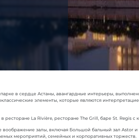
арке в сердце Астаны, авангардные интерьеры, выполне
еоклассические элементы, которые являются интерпретацией
сторане La Rivière, ресторане The Grill, баре St. Regis с
 воображение залы, включая Большой бальный зал Astor и
емых мероприятий, семейных и корпоративных торжеств.