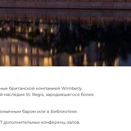
нные британской компанией Wimberly
 наследия St. Regis, зародившегося более
 коньячным баром или в Библиотеке.
 7 дополнительных конференц-залов,