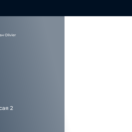
н Olivier
сая 2