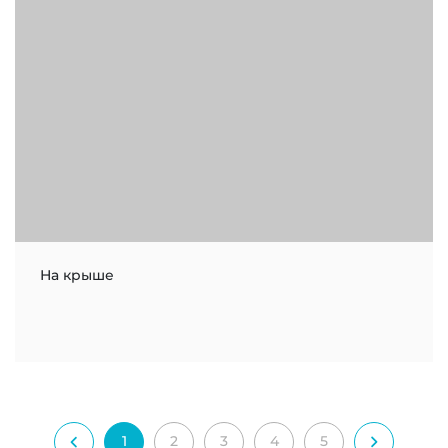
На крыше
1
2
3
4
5